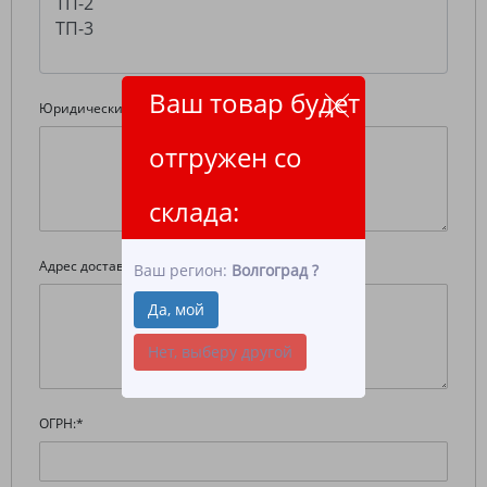
Ваш товар будет
Юридический адрес:
*
отгружен со
склада:
Адрес доставки:
*
Ваш регион:
Волгоград
?
Да, мой
Нет, выберу другой
ОГРН:
*