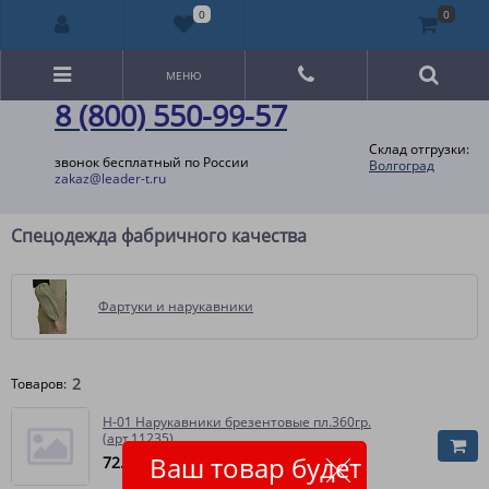
0
0
МЕНЮ
8 (800) 550-99-57
Склад отгрузки:
звонок бесплатный по России
Волгоград
zakaz@leader-t.ru
Спецодежда фабричного качества
Фартуки и нарукавники
2
Товаров:
Н-01 Нарукавники брезентовые пл.360гр.
(арт.11235)
Ваш товар будет
72.90
руб.