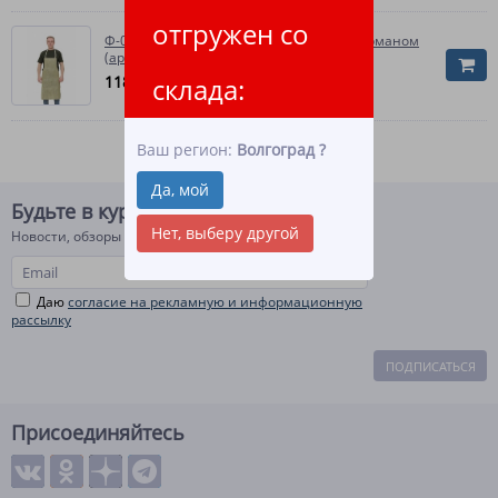
отгружен со
Ф-01 Фартук брезентовый пл.400гр. с карманом
(арт.11235)
118
склада:
руб.
Ваш регион:
Волгоград
?
Да, мой
Будьте в курсе!
Нет, выберу другой
Новости, обзоры и акции
Даю
согласие на рекламную и информационную
рассылку
ПОДПИСАТЬСЯ
Присоединяйтесь