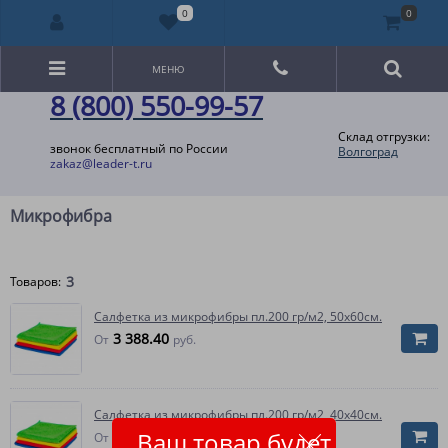
0
0
МЕНЮ
8 (800) 550-99-57
Склад отгрузки:
звонок бесплатный по России
Волгоград
zakaz@leader-t.ru
Микрофибра
3
Товаров:
Салфетка из микрофибры пл.200 гр/м2, 50х60см.
3 388.40
От
руб.
Салфетка из микрофибры пл.200 гр/м2, 40х40см.
Ваш товар будет
1 688.10
От
руб.