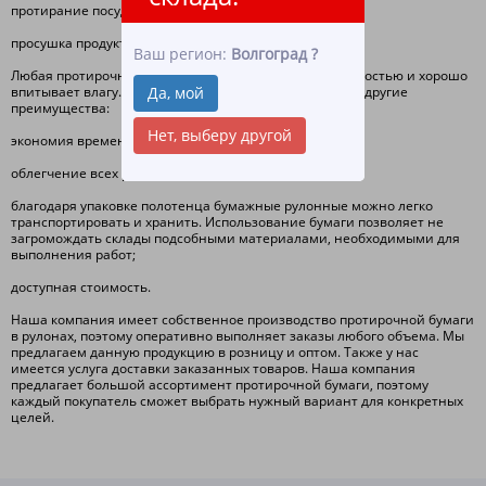
протирание посуды и столовых приборов;
просушка продуктов и их хранение.
Ваш регион:
Волгоград
?
Любая протирочная бумага в рулонах отличается мягкостью и хорошо
Да, мой
впитывает влагу. Рулонные полотенца имеют также и другие
преимущества:
Нет, выберу другой
экономия времени;
облегчение всех рабочих процессов;
благодаря упаковке полотенца бумажные рулонные можно легко
транспортировать и хранить. Использование бумаги позволяет не
загромождать склады подсобными материалами, необходимыми для
выполнения работ;
доступная стоимость.
Наша компания имеет собственное производство протирочной бумаги
в рулонах, поэтому оперативно выполняет заказы любого объема. Мы
предлагаем данную продукцию в розницу и оптом. Также у нас
имеется услуга доставки заказанных товаров. Наша компания
предлагает большой ассортимент протирочной бумаги, поэтому
каждый покупатель сможет выбрать нужный вариант для конкретных
целей.