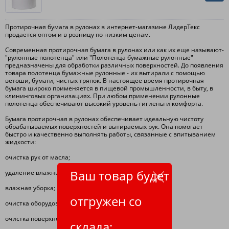
Протирочная бумага в рулонах в интернет-магазине ЛидерТекс
продается оптом и в розницу по низким ценам.
Современная протирочная бумага в рулонах или как их еще называют-
"рулонные полотенца" или "Полотенца бумажные рулонные"
предназначены для обработки различных поверхностей. До появления
товара полотенца бумажные рулонные - их вытирали с помощью
ветоши, бумаги, чистых тряпок. В настоящее время протирочная
бумага широко применяется в пищевой промышленности, в быту, в
клининговых организациях. При любом применении рулонные
полотенца обеспечивают высокий уровень гигиены и комфорта.
Бумага протирочная в рулонах обеспечивает идеальную чистоту
обрабатываемых поверхностей и вытираемых рук. Она помогает
быстро и качественно выполнять работы, связанные с впитыванием
жидкости:
очистка рук от масла;
Ваш товар будет
удаление влажных загрязнений, жира и масла;
влажная уборка;
отгружен со
очистка оборудования;
очистка поверхностей с помощью чистящих средств;
склада: