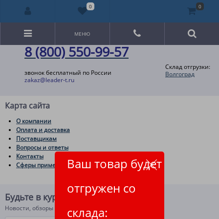
0
0
МЕНЮ
8 (800) 550-99-57
Склад отгрузки:
звонок бесплатный по России
Волгоград
zakaz@leader-t.ru
Карта сайта
О компании
Оплата и доставка
Поставщикам
Вопросы и ответы
Контакты
Ваш товар будет
Сферы применения товаров
отгружен со
Будьте в курсе!
Новости, обзоры и акции
склада: