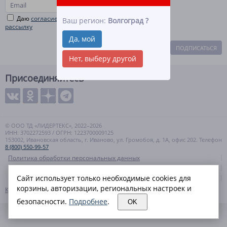
Даю
согласие на рекламную и информационную
Ваш регион:
Волгоград
?
рассылку
Да, мой
ПОДПИСАТЬСЯ
Нет, выберу другой
Присоединяйтесь
© ООО ТД «ЛИДЕРТЕКС», 2022–2026
ИНН: 3702272593 / ОГРН: 1223700009125
153002, Ивановская область, г. Иваново, ул. Громобоя, д. 1А, офис 202. Телефон
8 (800) 550-99-57
Политика обработки персональных данных
Согласие на обработку персональных данных
Сайт использует только необходимые cookies для
Политика cookies
корзины, авторизации, региональных настроек и
Контакты
Карта сайта
безопасности.
Подробнее
.
OK