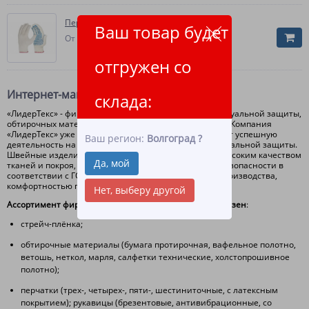
Перчатки 10 класс (6 нитей)
Ваш товар будет
10.80
От
руб.
отгружен со
Интернет-магазин ЛидерТекс
склада:
«ЛидерТекс» - фирма-производитель средств индивидуальной защиты,
обтирочных материалов, стрейч-плёнки и трикотажа. Компания
«ЛидерТекс» уже несколько десятков лет осуществляет успешную
Ваш регион:
Волгоград
?
деятельность на российском рынке средств индивидуальной защиты.
Швейные изделия фирмы «ЛидерТекс» отличаются высоким качеством
Да, мой
тканей и покроя, соблюдением норм и требований безопасности в
соответствии с ГОСТом, современной технологией производства,
комфортностью при ношении.
Нет, выберу другой
А
ссортимент фирмы «ЛидерТекс» довольно разнообразен
:
стрейч-плёнка;
обтирочные материалы (бумага протирочная, вафельное полотно,
ветошь, неткол, марля, салфетки технические, холстопрошивное
полотно);
перчатки (трех-, четырех-, пяти-, шестиниточные, с латексным
покрытием); рукавицы (брезентовые, антивибрационные, со