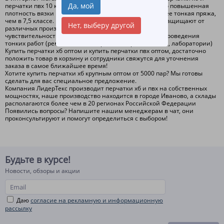
Да, мой
перчатки пвх 10 класса оптом и в розницу. 10 класс это повышенная
плотность вязки перчаток, при этом используется более тонкая пряжа,
чем в 7,5 классе. Перчатки хб и перчатки пвх хорошо защищают от
Нет, выберу другой
различных производственных загрязнений сохраняя
чувствительность рук. Чаще всего используются для проведения
тонких работ (ремонтные мастерские, сборочные цеха, лаборатории)
Купить перчатки хб оптом и купить перчатки пвх оптом, достаточно
положить товар в корзину и сотрудники свяжутся для уточнения
заказа в самое ближайшее время!
Хотите купить перчатки хб крупным оптом от 5000 пар? Мы готовы
сделать для вас специальное предложение.
Компания ЛидерТекс производит перчатки хб и пвх на собственных
мощностях, наше производство находится в городе Иваново, а склады
располагаются более чем в 20 регионах Российской Федерации
Появились вопросы? Напишите нашим менеджерам в чат, они
проконсультируют и помогут определиться с выбором!
Будьте в курсе!
Новости, обзоры и акции
Даю
согласие на рекламную и информационную
рассылку