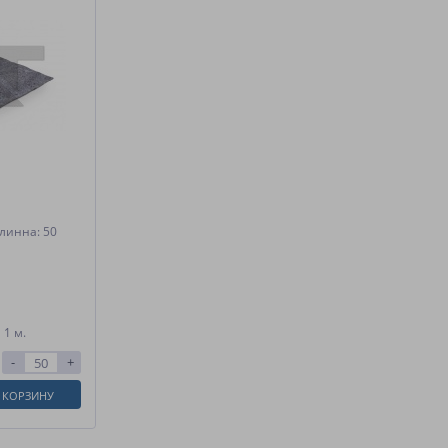
линна: 50
 1 м.
-
+
 КОРЗИНУ