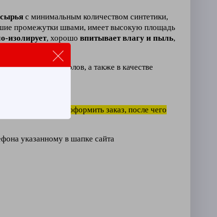
 сырья
с минимальным количеством синтетики,
ьшие
промежутки швами, имеет высокую площадь
ло-изолирует
, хорошо
впитывает влагу и пыль
,
ля уборки, мытья полов, а также в качестве
ное количество и оформить заказ, после чего
лефона указанному в шапке сайта