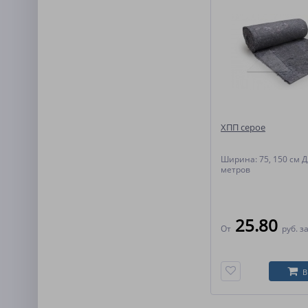
ХПП серое
Ширина: 75, 150 см Д
метров
25.80
От
руб.
за
В