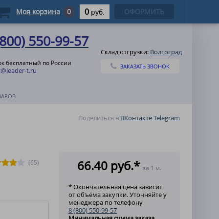
0
Моя корзина
0
ОФОРМИТЬ
руб.
(800) 550-99-57
Склад отгрузки:
Волгоград
ок бесплатный по России
ЗАКАЗАТЬ ЗВОНОК
@leader-t.ru
ВАРОВ
Поделиться в
ВКонтакте
Telegram
66.40 руб.*
(65)
за 1 м.
* Окончательная цена зависит
от объёма закупки. Уточняйте у
менеджера по телефону
8 (800) 550-99-57
Минимальная сумма заказа