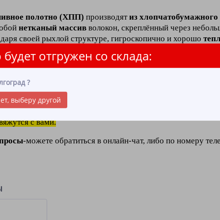
шивное полотно (ХПП)
производят
из хлопчатобумажного
собой
нетканый массив
волокон, скреплённый через небол
одаря своей рыхлой структуре,
гигроскопично и хорошо
теп
гко
 будет отгружен со склада:
 полотно (ХПП) белое применяется
в качестве материала д
лгоград
?
одственных цехах.
ет, выберу другой
стопрошивное полотно (ХПП) белое, достаточно выбрать нуж
яжутся с вами.
опросы
-можете обратиться в онлайн-чат, либо по номеру те
ы