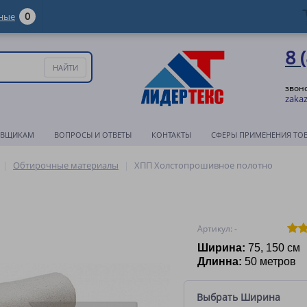
0
ные
8 
звон
zakaz
АВЩИКАМ
ВОПРОСЫ И ОТВЕТЫ
КОНТАКТЫ
СФЕРЫ ПРИМЕНЕНИЯ ТО
Обтирочные материалы
ХПП Холстопрошивное полотно
Артикул: -
Ширина:
75, 150 см
Длинна:
50 метров
Выбрать Ширина