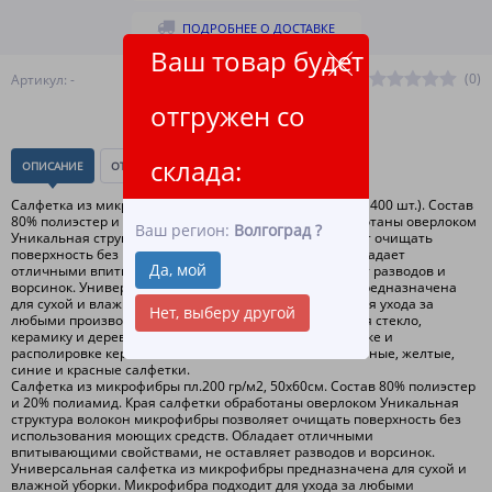
ПОДРОБНЕЕ О ДОСТАВКЕ
Ваш товар будет
(0)
Артикул: -
отгружен со
склада:
ОПИСАНИЕ
ОТЗЫВЫ
(0)
Салфетка из микрофибры пл.200 гр/м2, 50х60см. (упак. 400 шт.). Состав
80% полиэстер и 20% полиамид. Края салфетки обработаны оверлоком
Ваш регион:
Волгоград
?
Уникальная структура волокон микрофибры позволяет очищать
поверхность без использования моющих средств. Обладает
Да, мой
отличными впитывающими свойствами, не оставляет разводов и
ворсинок. Универсальная салфетка из микрофибры предназначена
для сухой и влажной уборки. Микрофибра подходит для ухода за
Нет, выберу другой
любыми производственными поверхностями, включая стекло,
керамику и дерево. Идеально применять при полировке и
располировке керамических составов. В наличии зеленые, желтые,
синие и красные салфетки.
Салфетка из микрофибры пл.200 гр/м2, 50х60см. Состав 80% полиэстер
и 20% полиамид. Края салфетки обработаны оверлоком Уникальная
структура волокон микрофибры позволяет очищать поверхность без
использования моющих средств. Обладает отличными
впитывающими свойствами, не оставляет разводов и ворсинок.
Универсальная салфетка из микрофибры предназначена для сухой и
влажной уборки. Микрофибра подходит для ухода за любыми