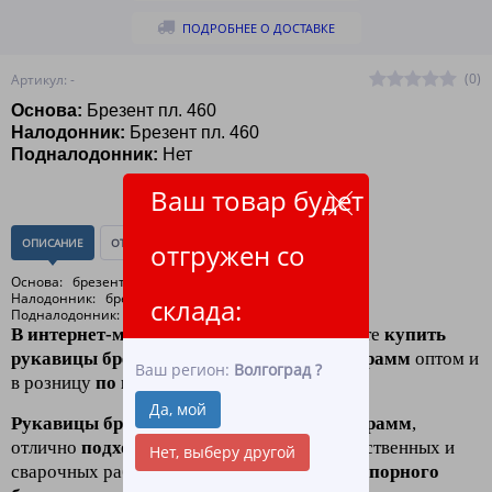
ПОДРОБНЕЕ О ДОСТАВКЕ
(0)
Артикул: -
Основа:
Брезент пл. 460
Налодонник:
Брезент пл. 460
Подналодонник:
Нет
Ваш товар будет
ОПИСАНИЕ
ОТЗЫВЫ
(0)
отгружен со
Основа: брезент пл. 460 (арт.11255)
Налодонник: брезент пл. 460 (арт.11255)
склада:
Подналодонник: нет
В интернет-магазине ЛидерТекс
вы можете
купить
рукавицы брезентовые плотностью 460 грамм
оптом и
Ваш регион:
Волгоград
?
в розницу
по низким ценам.
Да, мой
Рукавицы брезентовые плотностью 460 грамм
,
отлично
подходят для
строительных, хозяйственных и
Нет, выберу другой
сварочных работ, изготавливаются
из огнеупорного