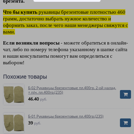
брезента.
Что бы купить
рукавицы брезентовые плотностью 460
грамм, достаточно выбрать нужное кол
ичество и
оформить заказ, после чего наши менеджеры свяжутся с
вами.
Если возникли вопросы
- можете обратиться в онлайн-
чат, либо по номеру телефона указанному в шапке сайта
и наши консультанты помогут вам определиться с
выбором!
Похожие товары
Б-02 Рукавицы брезентовые пл.400гр. 2-ой налад.
+ п/н. пл.400гр.(235)
46.40
руб.
Б-01 Рукавицы брезентовые пл.400гр.(235)
39
руб.