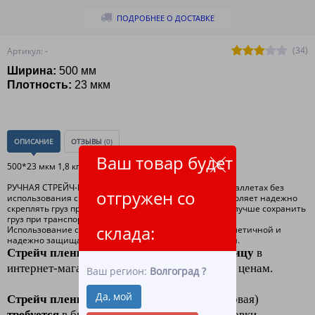
ПОДРОБНЕЕ О ДОСТАВКЕ
(34)
Артикул: -
Ширина:
500
мм
Плотность:
23 мкм
ОПИСАНИЕ
ОТЗЫВЫ
(0)
Ваш товар будет
500*23 мкм 1,8 кг , 1,98 брутто , 170 метров
РУЧНАЯ СТРЕЙЧ-ПЛЕНКА для упаковки продукции на паллетах без
отгружен со
использования специального оборудования. что позволяет надежно
скреплять груз при паллетировании, и как следствие, лучше сохранить
груз при транспортировке.
склада:
Использование стрейч — плёнки делает упаковку герметичной и
надежно защищает груз от повреждения, загрязнения.
Стрейч пленка 23 микрон оптом и в розницу
в
интернет-магазине
"ЛидерТекс"
по низким ценам.
Ваш регион:
Волгоград
?
Да, мой
Стрейч пленка
купить (пленка полиэтиленовая)
требуется
в быту и в производстве для упаковки