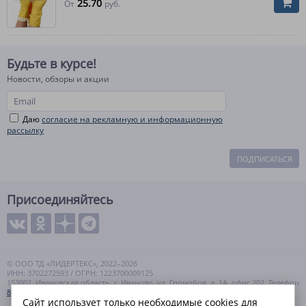
25.70
От
руб.
Будьте в курсе!
Новости, обзоры и акции
Даю
согласие на рекламную и информационную
рассылку
ПОДПИСАТЬСЯ
Присоединяйтесь
© ООО ТД «ЛИДЕРТЕКС», 2022–2026
ИНН: 3702272593 / ОГРН: 1223700009125
153002, Ивановская область, г. Иваново, ул. Громобоя, д. 1А, офис 202. Телефон
8 (800) 550-99-57
Сайт использует только необходимые cookies для