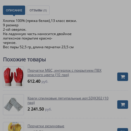
ОПИСАНИЕ
ОТЗЫВЫ
(0)
Хлопок 100% (пряжа белая),13 класс вязки.
9 размер
2-ой оверлок.
На ладонную часть наносится двойное
латексное покрытие красно-
черное.
Вес пары 52,5 гр, длина перчатки 23,5 см
Похожие товары
Перчатки МБС, интерлок с покрытием ПВХ
красного цвета (10_пар)
612.40
руб.
Краги спилковые пятипальные арт.SDJX302 (10
пар)
2 241.50
руб.
Перчатки резиновые